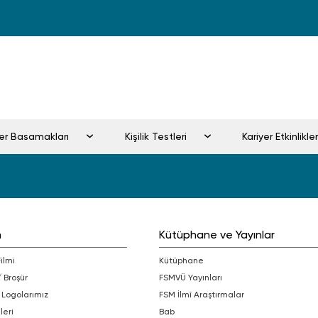
iyer Basamakları
Kişilik Testleri
Kariyer Etkinlikler
m
Kütüphane ve Yayınlar
Filmi
Kütüphane
/ Broşür
FSMVÜ Yayınları
 Logolarımız
FSM İlmî Araştırmalar
leri
bab