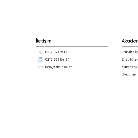
İletişim
Akade
0212 521 81 00
Fakültele
0212 521 84 84
Enstitüler
fsm@fsm.edu.tr
Yüksekok
Uygulam