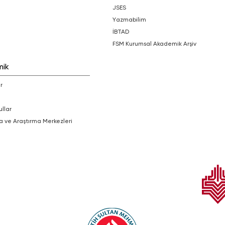
JSES
Yazmabilim
İBTAD
FSM Kurumsal Akademik Arşiv
mik
r
ullar
a ve Araştırma Merkezleri