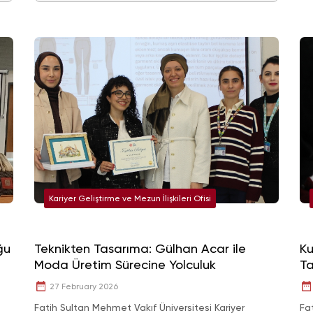
Kariyer Geliştirme ve Mezun İlişkileri Ofisi
ğu
Teknikten Tasarıma: Gülhan Acar ile
Ku
Moda Üretim Sürecine Yolculuk
Ta
Ge
27 February 2026
Fatih Sultan Mehmet Vakıf Üniversitesi Kariyer
Fa