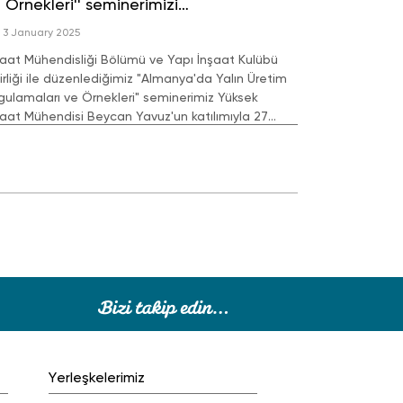
 Örnekleri'' seminerimizi
rçekleştirdik.
3 January 2025
şaat Mühendisliği Bölümü ve Yapı İnşaat Kulübü
birliği ile düzenlediğimiz "Almanya'da Yalın Üretim
gulamaları ve Örnekleri" seminerimiz Yüksek
şaat Mühendisi Beycan Yavuz'un katılımıyla 27
lık tarihinde gerçekleştirildi.
Yerleşkelerimiz