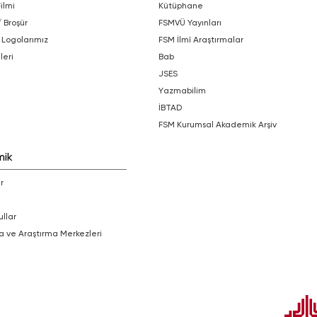
Filmi
Kütüphane
/ Broşür
FSMVÜ Yayınları
 Logolarımız
FSM İlmî Araştırmalar
leri
bab
JSES
Yazmabilim
İBTAD
FSM Kurumsal Akademik Arşiv
mik
r
ullar
a ve Araştırma Merkezleri