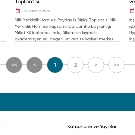
Toplantısı
ve
ge
20 October 2025
k
Milli Yetkinlik Hamlesi Paydaş İş Birliği Toplantısı Milli
İn
Yetkinlik Hamlesi kapsamında Cumhurbaşkanlığı
iş
Millet Kütüphanesi’nde, ülkemizin kıymetli
Uy
akademisyenleri, değerli üniversite kariyer merkezi
İn
yöneticileri, Sağlık, Kültür, Spor Dairesi Yöneticiler
Ara
<<
<
1
2
>
>>
m
Kütüphane ve Yayınlar