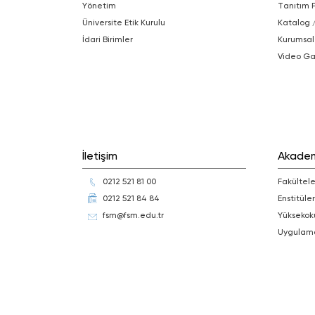
Yönetim
Tanıtım 
Üniversite Etik Kurulu
Katalog 
İdari Birimler
Kurumsal
Video Ga
İletişim
Akade
0212 521 81 00
Fakültele
0212 521 84 84
Enstitüler
fsm@fsm.edu.tr
Yüksekok
Uygulam