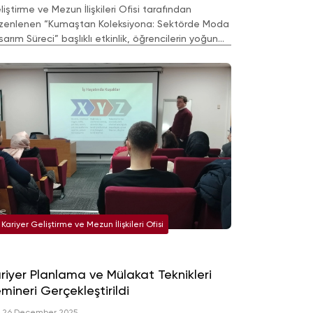
iştirme ve Mezun İlişkileri Ofisi tarafından
zenlenen “Kumaştan Koleksiyona: Sektörde Moda
arım Süreci” başlıklı etkinlik, öğrencilerin yoğun
tılımıyla başarıyla tamamlandı.
Kariyer Geliştirme ve Mezun İlişkileri Ofisi
riyer Planlama ve Mülakat Teknikleri
mineri Gerçekleştirildi
26 December 2025